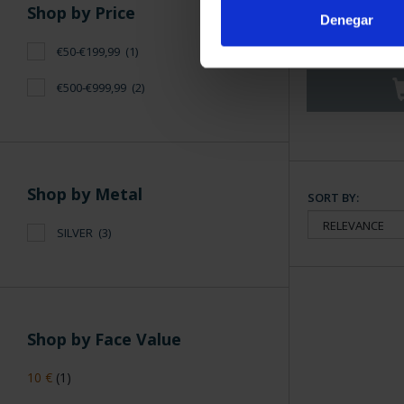
BATTLE OF LE
Shop by Price
Denegar
50 EURO S
€61
€50-€199,99
(1)
€500-€999,99
(2)
Shop by Metal
SORT BY:
SILVER
(3)
Shop by Face Value
10 €
(1)