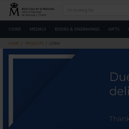
Skip
Skip
to
to
content
navigation
menu
COINS
MEDALS
BOOKS & ENGRAVINGS
GIFTS
HOME
PRODUCTS
COINS