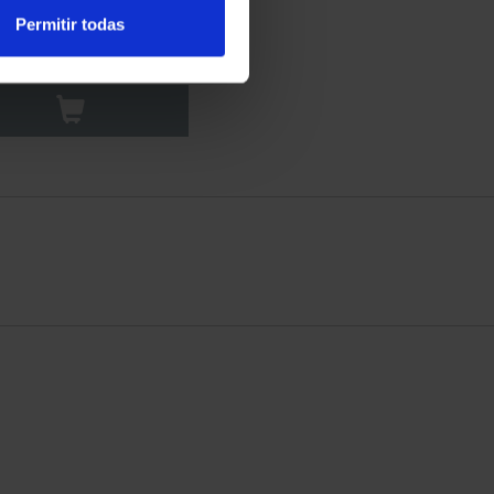
LE OF LEPANTO (2021)
Permitir todas
FULL SET
€750.00