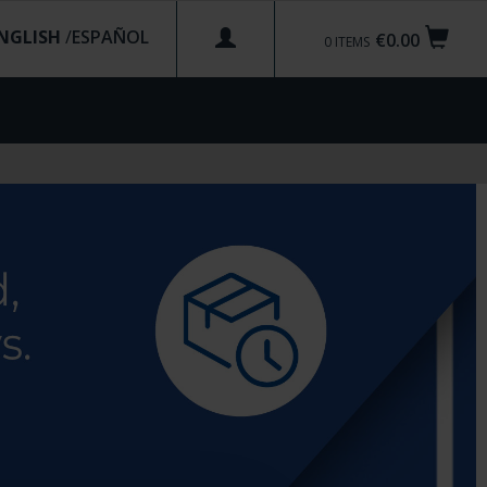
NGLISH
/
€0.00
0
ITEMS