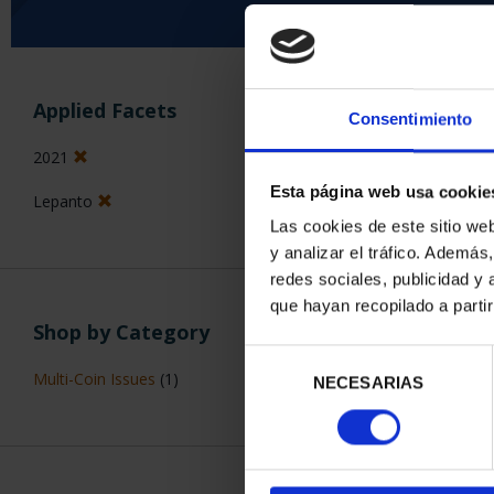
SORT BY:
Applied Facets
Consentimiento
2021
Esta página web usa cookie
Lepanto
3 Products foun
Las cookies de este sitio we
y analizar el tráfico. Ademá
redes sociales, publicidad y
que hayan recopilado a parti
Shop by Category
Selección
Multi-Coin Issues
(1)
NECESARIAS
de
consentimiento