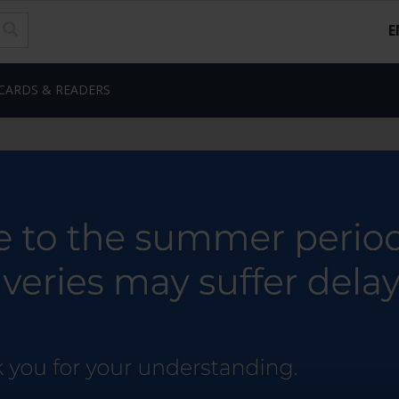
E
CARDS & READERS