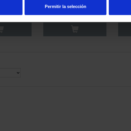
PANTO (2021)
BATTLE OF LEPANTO (2021)
BATT
Permitir la selección
ILVER ...
10 EURO SILVER ...
0.00
€140.00