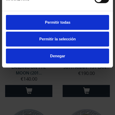
Permitir todas
Permitir la selección
Denegar
50TH ANNIV. 1ST
COLLECTION USA-SPAIN
LANDING ON THE
50TH ANNIV. 1ST LAN...
MOON (201...
€190.00
€140.00