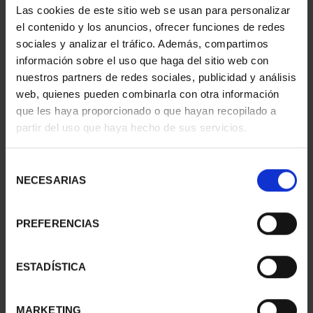
€1,245.00
Las cookies de este sitio web se usan para personalizar
el contenido y los anuncios, ofrecer funciones de redes
sociales y analizar el tráfico. Además, compartimos
información sobre el uso que haga del sitio web con
nuestros partners de redes sociales, publicidad y análisis
web, quienes pueden combinarla con otra información
que les haya proporcionado o que hayan recopilado a
partir del uso que haya hecho de sus servicios.
Selección
NECESARIAS
de
consentimiento
PREFERENCIAS
NAVIGATION - ROMAN
NAVIGATION - SPANISH
BIREME (SERIES IV)
LHD JUAN CARLOS I (...
€16.94
€16.94
ESTADÍSTICA
MARKETING