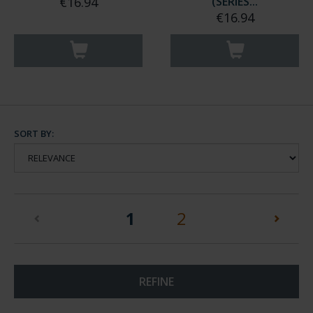
€16.94
(SERIES...
€16.94
SORT BY:
(current)
1
2
REFINE