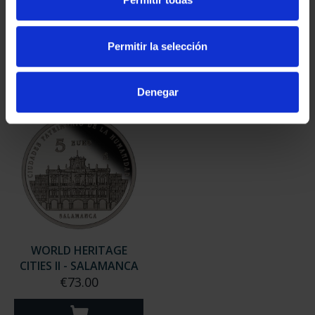
CITIES II - MERIDA
CITIES II - LA LAGUNA
€73.00
€73.00
Permitir la selección
Denegar
WORLD HERITAGE
CITIES II - SALAMANCA
€73.00