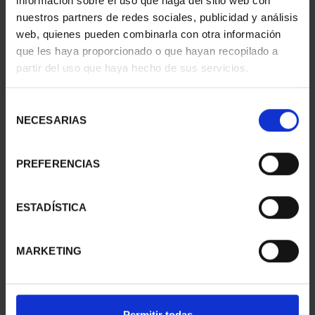
información sobre el uso que haga del sitio web con
nuestros partners de redes sociales, publicidad y análisis
web, quienes pueden combinarla con otra información
que les haya proporcionado o que hayan recopilado a
WORLD HERITAGE
WORLD HERITAGE
partir del uso que haya hecho de sus servicios.
CITIES II - CUENCA
CITIES II - IBIZA
€73.00
€73.00
Selección
NECESARIAS
de
consentimiento
PREFERENCIAS
ESTADÍSTICA
MARKETING
WORLD HERITAGE
WORLD HERITAGE
Permitir todas