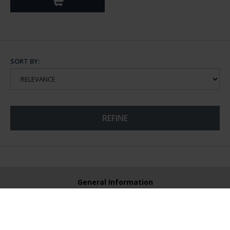
SORT BY:
REFINE
General Information
Contacto
Preguntas Frequentes (FAQs)
Aviso Legal