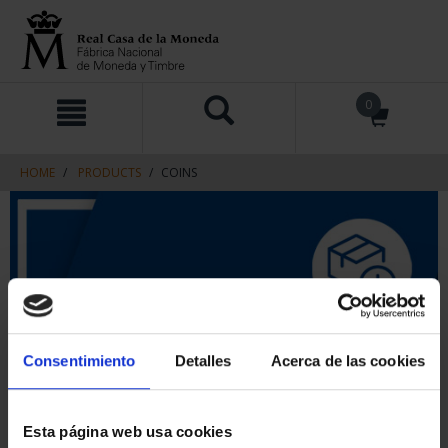
Skip
Skip
0
to
to
content
navigation
menu
HOME
PRODUCTS
COINS
Consentimiento
Detalles
Acerca de las cookies
Esta página web usa cookies