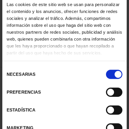
Las cookies de este sitio web se usan para personalizar
el contenido y los anuncios, ofrecer funciones de redes
sociales y analizar el tráfico. Además, compartimos
SORT BY:
información sobre el uso que haga del sitio web con
nuestros partners de redes sociales, publicidad y análisis
web, quienes pueden combinarla con otra información
que les haya proporcionado o que hayan recopilado a
REFINE
partir del uso que haya hecho de sus servicios.
Selección
NECESARIAS
de
1 Products found
consentimiento
PREFERENCIAS
ESTADÍSTICA
MARKETING