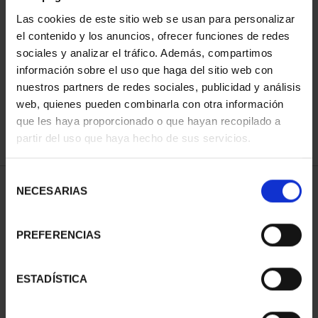
Las cookies de este sitio web se usan para personalizar
el contenido y los anuncios, ofrecer funciones de redes
SORT BY:
sociales y analizar el tráfico. Además, compartimos
información sobre el uso que haga del sitio web con
nuestros partners de redes sociales, publicidad y análisis
web, quienes pueden combinarla con otra información
que les haya proporcionado o que hayan recopilado a
REFINE
partir del uso que haya hecho de sus servicios.
Selección
2 Products found
NECESARIAS
de
consentimiento
PREFERENCIAS
ESTADÍSTICA