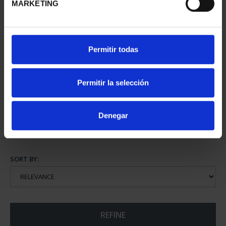
MARKETING
SOROLLA CENTENARY
PICASSO (2023) 50
Permitir todas
(2023) 50 EURO COIN
EURO "WOMAN WITH
€610.00
RAISE...
€575.00
Permitir la selección
Denegar
SORT BY:
REFINE