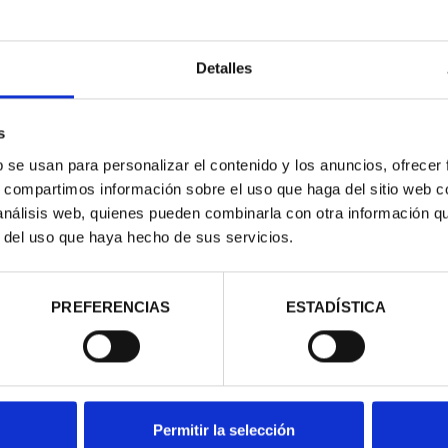
Detalles
s
AGE CITIES -
WORLD HERITAGE CITIES -
b se usan para personalizar el contenido y los anuncios, ofrecer
 HENARE...
AVILA
s, compartimos información sobre el uso que haga del sitio web 
.00
€73.00
 análisis web, quienes pueden combinarla con otra información q
r del uso que haya hecho de sus servicios.
PREFERENCIAS
ESTADÍSTICA
Permitir la selección