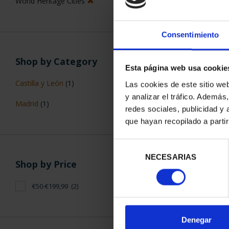
World Heritage Cities
Consentimiento
Shop by Category
Esta página web usa cookie
WORLD HERIT
Castilla y León
(1)
Las cookies de este sitio we
ALCALÁ DE
y analizar el tráfico. Ademá
€73
Madrid
(1)
redes sociales, publicidad y
que hayan recopilado a parti
Selección
NECESARIAS
de
Shop by Price
consentimiento
€50-€199,99
(2)
SORT BY:
Denegar