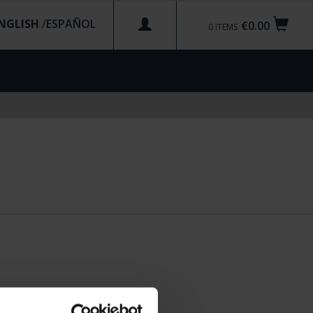
NGLISH
/
€0.00
0
ITEMS