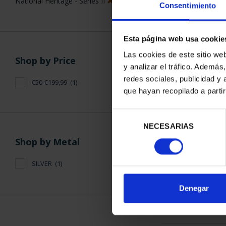
National Heritage - Series II
Consentimiento
Esta página web usa cookie
Las cookies de este sitio we
Shop by Price
y analizar el tráfico. Ademá
NATIONAL HE
redes sociales, publicidad y
€50-€199,99
(1)
ROYAL PALA
que hayan recopilado a parti
€73
Selección
NECESARIAS
de
consentimiento
Shop by Metal
SILVER
(1)
SORT BY:
Denegar