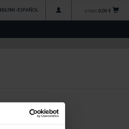
NGLISH
/
0,00 €
0
ITEMS