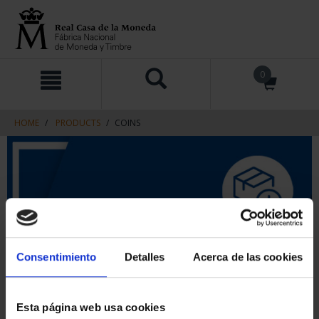
Skip
Skip
0
to
to
content
navigation
menu
HOME
PRODUCTS
COINS
Consentimiento
Detalles
Acerca de las cookies
Esta página web usa cookies