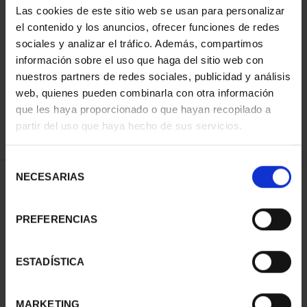
Las cookies de este sitio web se usan para personalizar
el contenido y los anuncios, ofrecer funciones de redes
sociales y analizar el tráfico. Además, compartimos
SORT BY:
información sobre el uso que haga del sitio web con
nuestros partners de redes sociales, publicidad y análisis
web, quienes pueden combinarla con otra información
que les haya proporcionado o que hayan recopilado a
REFINE
partir del uso que haya hecho de sus servicios.
Selección
NECESARIAS
de
1 Products found
consentimiento
PREFERENCIAS
ESTADÍSTICA
MARKETING