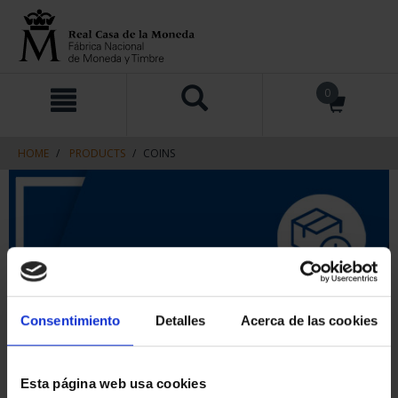
Skip
Skip
0
to
to
content
navigation
menu
HOME
PRODUCTS
COINS
Consentimiento
Detalles
Acerca de las cookies
Esta página web usa cookies