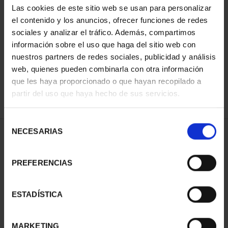
Las cookies de este sitio web se usan para personalizar
el contenido y los anuncios, ofrecer funciones de redes
sociales y analizar el tráfico. Además, compartimos
SORT BY:
información sobre el uso que haga del sitio web con
nuestros partners de redes sociales, publicidad y análisis
web, quienes pueden combinarla con otra información
que les haya proporcionado o que hayan recopilado a
REFINE
partir del uso que haya hecho de sus servicios.
Selección
NECESARIAS
de
1 Products found
consentimiento
PREFERENCIAS
ESTADÍSTICA
MARKETING