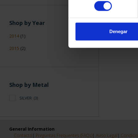
consentimiento
Shop by Year
Denegar
2014
(1)
2015
(2)
Shop by Metal
SILVER
(3)
General Information
Contacto
|
Preguntas Frequentes (FAQs)
|
Aviso Legal
|
Condicio