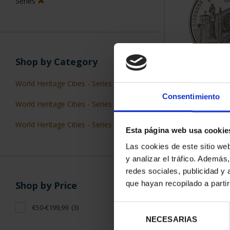
Series
Shop by Category
WORLD HERIT
World Heritage Cities - Series I
(1)
AV
Consentimiento
€73
World Heritage Cities - Series II
(1)
World Heritage Cities - Series III
(1)
Esta página web usa cookie
Las cookies de este sitio we
y analizar el tráfico. Ademá
redes sociales, publicidad y
que hayan recopilado a parti
Shop by Price
SORT BY:
€50-€199,99
(3)
Selección
NECESARIAS
de