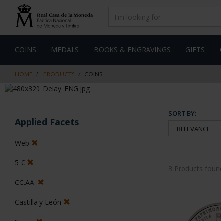
Skip
Skip
to
to
content
navigation
menu
COINS
MEDALS
BOOKS & ENGRAVINGS
GIFTS
HOME
PRODUCTS
COINS
SORT BY:
Applied Facets
Web
5 €
3 Products foun
CC.AA.
Castilla y León