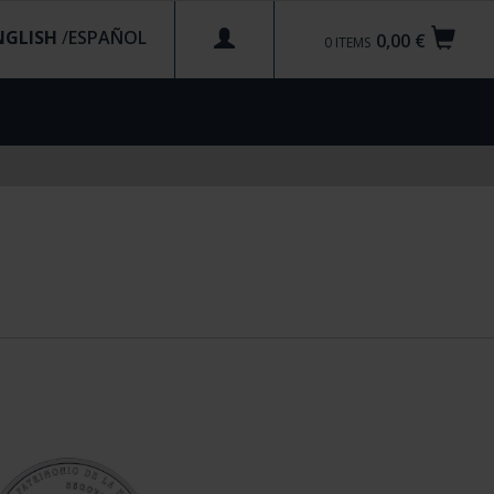
NGLISH
/
0,00 €
0
ITEMS