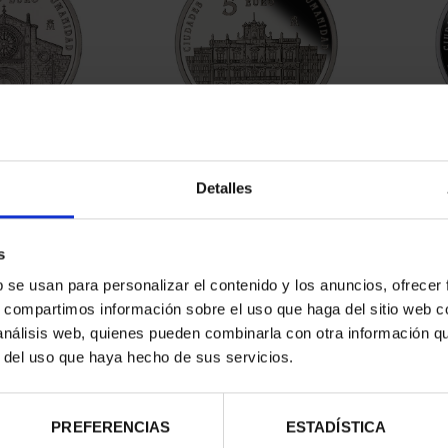
AGE CITIES -
WORLD HERITAGE CITIES II -
WORLD
ILA
SALAMANCA
Detalles
.00
€73.00
s
b se usan para personalizar el contenido y los anuncios, ofrecer
s, compartimos información sobre el uso que haga del sitio web 
 análisis web, quienes pueden combinarla con otra información q
r del uso que haya hecho de sus servicios.
PREFERENCIAS
ESTADÍSTICA