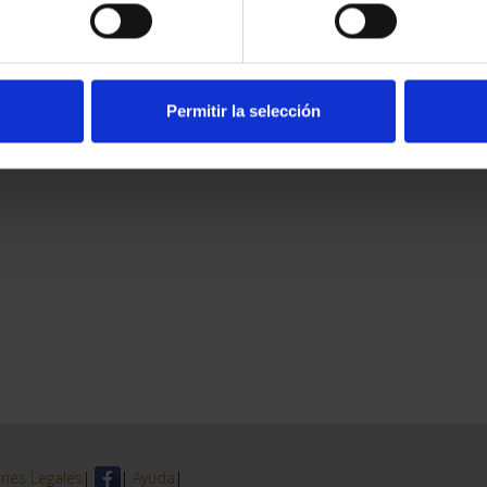
Permitir la selección
nes Legales
|
|
Ayuda
|