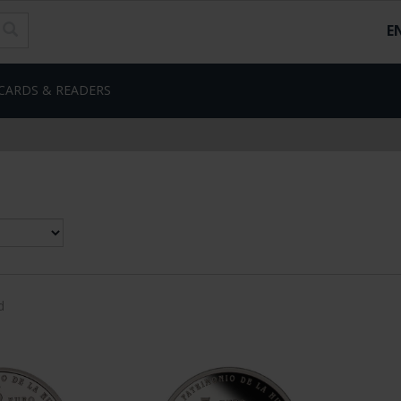
E
CARDS & READERS
d