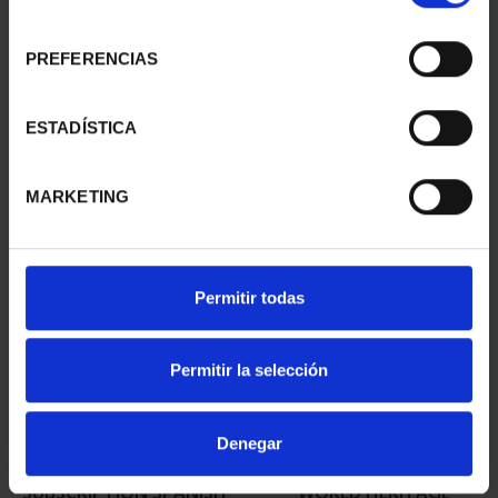
consentimiento
PREFERENCIAS
WORLD HERITAGE
WORLD HERITAGE
CITIES II - SALAMANCA
CITIES III - SEGOVIA
ESTADÍSTICA
€73.00
€73.00
MARKETING
Permitir todas
Permitir la selección
Denegar
SUBSCRIPTION SPANISH
WORLD HERITAGE