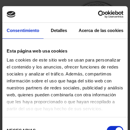
Consentimiento
Detalles
Acerca de las cookies
Esta página web usa cookies
40 EURO SILVER COIN
PROCLAM. FELIPE VI
Las cookies de este sitio web se usan para personalizar
2024 X PROCLAMATION
(2024) 10 EURO COIN
el contenido y los anuncios, ofrecer funciones de redes
...
€140.00
sociales y analizar el tráfico. Además, compartimos
€64.00
información sobre el uso que haga del sitio web con
nuestros partners de redes sociales, publicidad y análisis
web, quienes pueden combinarla con otra información
que les haya proporcionado o que hayan recopilado a
partir del uso que haya hecho de sus servicios.
Selección