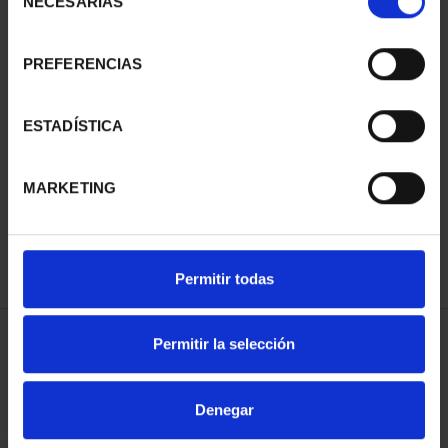
NECESARIAS
de
consentimiento
PREFERENCIAS
ESTADÍSTICA
PROCLAMATION FELIPE
PROCLAM. FELIPE VI
VI (2024) 50 EURO CO...
(2024) FULL SET
€610.00
€3,080.00
MARKETING
Permitir todas
Permitir la selección
SORT BY:
Denegar