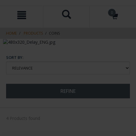
Skip
Skip
0
to
to
content
navigation
menu
HOME
PRODUCTS
COINS
SORT BY:
REFINE
4 Products found