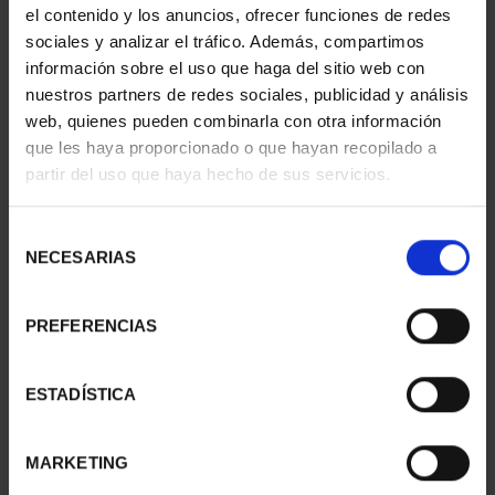
el contenido y los anuncios, ofrecer funciones de redes
sociales y analizar el tráfico. Además, compartimos
información sobre el uso que haga del sitio web con
nuestros partners de redes sociales, publicidad y análisis
web, quienes pueden combinarla con otra información
que les haya proporcionado o que hayan recopilado a
partir del uso que haya hecho de sus servicios.
Selección
NECESARIAS
de
consentimiento
NAVIGATION - NAO
NAVIGATION - 17TH
VICTORIA (SERIES IV)
CENTURY GALLEON
PREFERENCIAS
€16.94
(SERIE...
€16.94
ESTADÍSTICA
MARKETING