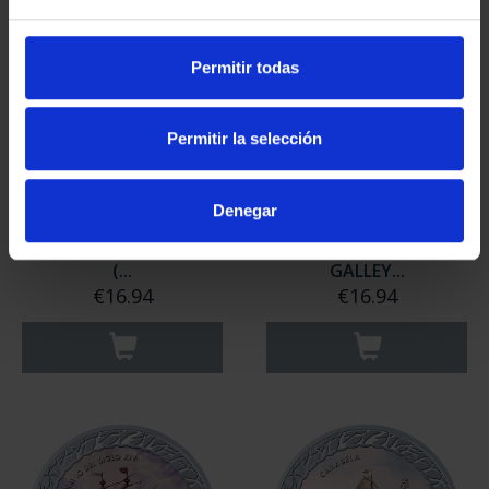
Permitir todas
Permitir la selección
Denegar
NAVIGATION - SPANISH
NAVIGATION - 17TH
IRONCLAD NUMANCIA
CENTURY SPANISH
(...
GALLEY...
€16.94
€16.94