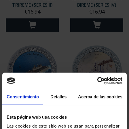
TRIREME (SERIES II)
BIREME (SERIES IV)
€16.94
€16.94
Consentimiento
Detalles
Acerca de las cookies
NAVIGATION - SPANISH
NAVIGATION - SPANISH
LHD JUAN CARLOS I (...
CRUISER CARLOS V (S...
€16.94
€16.94
Esta página web usa cookies
Las cookies de este sitio web se usan para personalizar