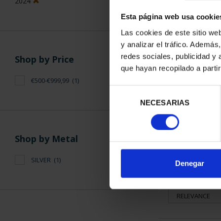
2024
Esta página web usa cookie
Las cookies de este sitio we
y analizar el tráfico. Ademá
redes sociales, publicidad y
Shop by Price
que hayan recopilado a parti
13TH IBERI
€500-€999,99
(1)
COLLE
Selección
€59
NECESARIAS
de
consentimiento
Shop by Metal
SILVER
(1)
Denegar
SORT BY: