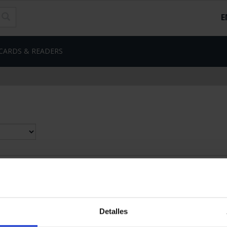
E
CARDS & READERS
d
Detalles