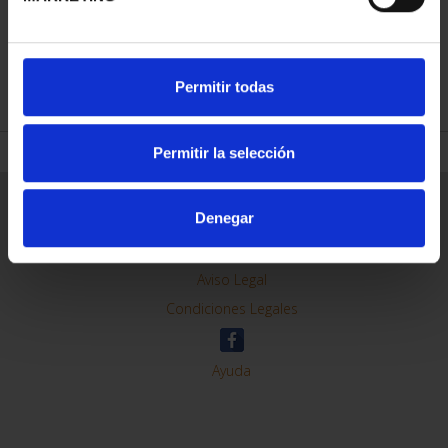
REFINE
Permitir todas
Permitir la selección
General Information
Denegar
Contacto
Preguntas Frequentes (FAQs)
Aviso Legal
Condiciones Legales
Ayuda