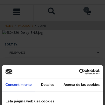
Skip
Skip
0
to
to
content
navigation
menu
HOME
PRODUCTS
COINS
SORT BY:
REFINE
Consentimiento
Detalles
Acerca de las cookies
1 Products found
Esta página web usa cookies