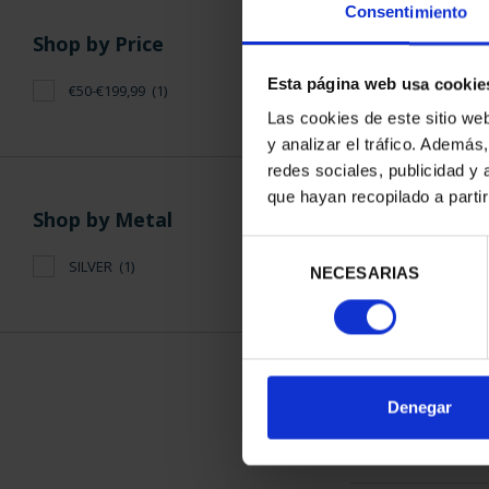
Consentimiento
Shop by Price
Esta página web usa cookie
€50-€199,99
(1)
Las cookies de este sitio we
y analizar el tráfico. Ademá
WORLD HERITAG
redes sociales, publicidad y
TOL
que hayan recopilado a parti
€73
Shop by Metal
Selección
SILVER
(1)
NECESARIAS
de
consentimiento
SORT BY:
Denegar