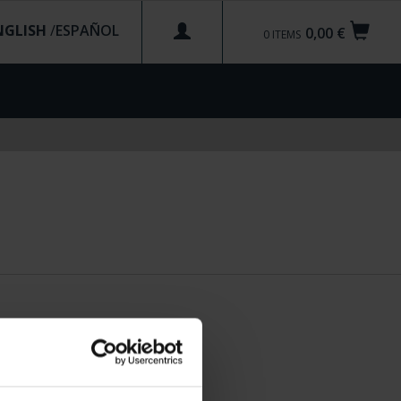
NGLISH
/
0,00 €
0
ITEMS