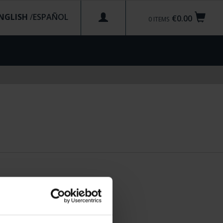
NGLISH
/
€0.00
0
ITEMS