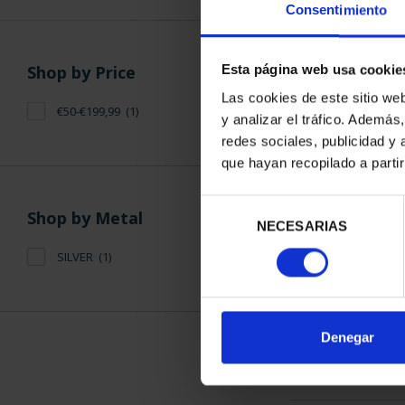
Consentimiento
Shop by Price
Esta página web usa cookie
Las cookies de este sitio we
€50-€199,99
(1)
y analizar el tráfico. Ademá
NATIONAL HE
redes sociales, publicidad y
ROYAL PALA
que hayan recopilado a parti
€73
Selección
Shop by Metal
NECESARIAS
de
consentimiento
SILVER
(1)
SORT BY:
Denegar