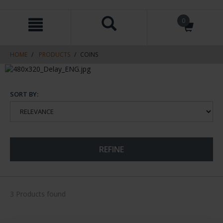
Skip
Skip
0
to
to
content
navigation
menu
HOME
PRODUCTS
COINS
SORT BY:
REFINE
3 Products found