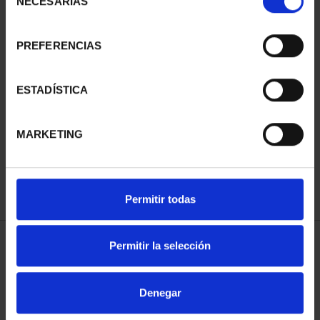
NECESARIAS
de
consentimiento
PREFERENCIAS
ESTADÍSTICA
100 EURO BENEDETTO
BICENTENARY PRADO
€1,245.00
MARKETING
Permitir todas
Permitir la selección
SORT BY:
Denegar