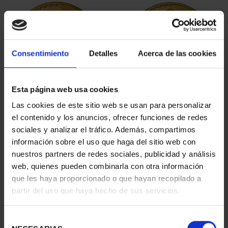
Consentimiento
Detalles
Acerca de las cookies
Esta página web usa cookies
100 EURO PASITELES
100 EURO LEONI
Las cookies de este sitio web se usan para personalizar
BICENTENARY PRADO
BICENTENARY OF THE
el contenido y los anuncios, ofrecer funciones de redes
€1,245.00
PRADO
sociales y analizar el tráfico. Además, compartimos
€1,245.00
información sobre el uso que haga del sitio web con
nuestros partners de redes sociales, publicidad y análisis
web, quienes pueden combinarla con otra información
que les haya proporcionado o que hayan recopilado a
partir del uso que haya hecho de sus servicios.
Selección