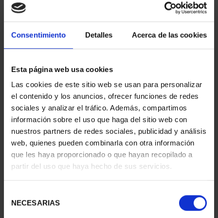
Consentimiento
Detalles
Acerca de las cookies
Esta página web usa cookies
Las cookies de este sitio web se usan para personalizar
el contenido y los anuncios, ofrecer funciones de redes
EUROSET SPAIN 2023
EUROSET SPAIN 2024
sociales y analizar el tráfico. Además, compartimos
€26.00
€31.00
información sobre el uso que haga del sitio web con
nuestros partners de redes sociales, publicidad y análisis
web, quienes pueden combinarla con otra información
que les haya proporcionado o que hayan recopilado a
partir del uso que haya hecho de sus servicios.
Selección
NECESARIAS
de
consentimiento