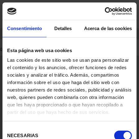
Skip
Skip
0
to
to
content
navigation
menu
Consentimiento
Detalles
Acerca de las cookies
HOME
PRODUCTS
COINS
0 Products found
Esta página web usa cookies
Las cookies de este sitio web se usan para personalizar
General Information
el contenido y los anuncios, ofrecer funciones de redes
Contacto
sociales y analizar el tráfico. Además, compartimos
Preguntas Frequentes (FAQs)
información sobre el uso que haga del sitio web con
Aviso Legal
nuestros partners de redes sociales, publicidad y análisis
web, quienes pueden combinarla con otra información
Condiciones Legales
que les haya proporcionado o que hayan recopilado a
partir del uso que haya hecho de sus servicios.
Ayuda
Selección
NECESARIAS
de