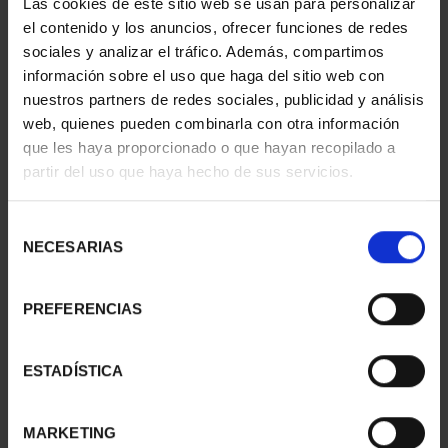
Las cookies de este sitio web se usan para personalizar
SAMPAN (SERIES II)
TRIREME (SERIES II)
el contenido y los anuncios, ofrecer funciones de redes
€16.94
€16.94
sociales y analizar el tráfico. Además, compartimos
información sobre el uso que haga del sitio web con
nuestros partners de redes sociales, publicidad y análisis
web, quienes pueden combinarla con otra información
que les haya proporcionado o que hayan recopilado a
partir del uso que haya hecho de sus servicios.
Selección
NECESARIAS
de
consentimiento
PREFERENCIAS
100 EURO PASITELES
100 EURO LEONI
BICENTENARY PRADO
BICENTENARY OF THE
ESTADÍSTICA
€1,245.00
PRADO
€1,245.00
MARKETING