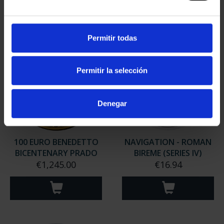
Permitir todas
Permitir la selección
Denegar
100 EURO BENEDETTO
NAVIGATION - ROMAN
BICENTENARY PRADO
BIREME (SERIES IV)
€1,245.00
€16.94