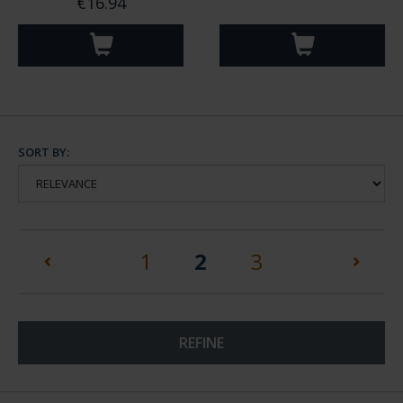
€16.94
SORT BY:
(current)
1
2
3
REFINE