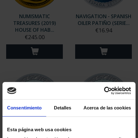
NUMISMATIC
NAVIGATION - SPANISH
TREASURES (2019)
OILER PATIÑO (SERIE...
HOUSE OF HAB...
€16.94
€245.00
Consentimiento
Detalles
Acerca de las cookies
Esta página web usa cookies
NAVIGATION - CHINESE
NAVIGATION - GREEK