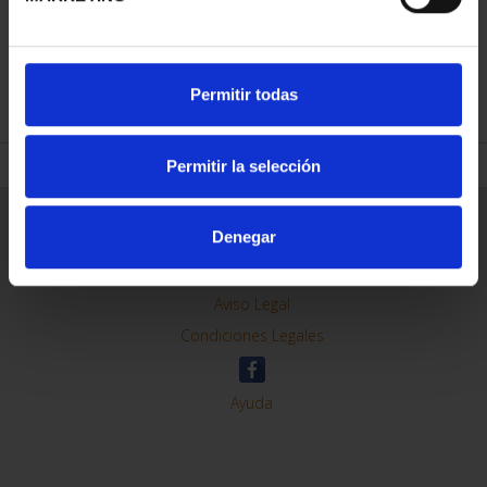
REFINE
Permitir todas
Permitir la selección
General Information
Denegar
Contacto
Preguntas Frequentes (FAQs)
Aviso Legal
Condiciones Legales
Ayuda