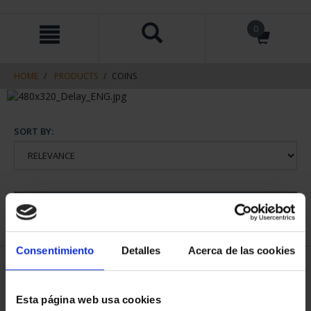
Skip
Skip
0
to
to
content
navigation
menu
HOME
PRODUCTS
COINS
SORT BY:
REFINE
Consentimiento
Detalles
Acerca de las cookies
2 Products found
Esta página web usa cookies