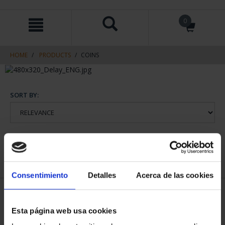
Skip
Skip
0
to
to
content
navigation
menu
HOME
PRODUCTS
COINS
SORT BY:
REFINE
Consentimiento
Detalles
Acerca de las cookies
1 Products found
Esta página web usa cookies