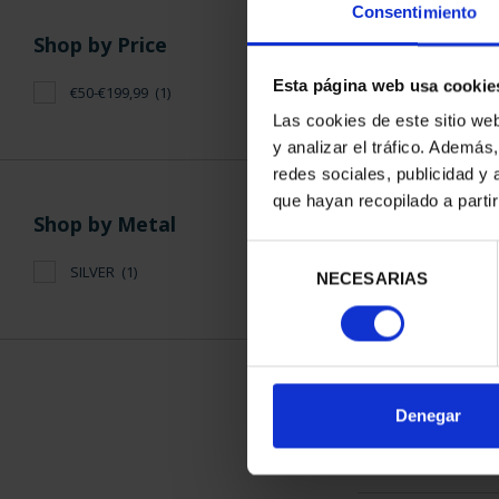
Consentimiento
Shop by Price
Esta página web usa cookie
€50-€199,99
(1)
Las cookies de este sitio we
y analizar el tráfico. Ademá
WORLD HERITAG
redes sociales, publicidad y
SANTIAG
que hayan recopilado a parti
€73
Shop by Metal
Selección
SILVER
(1)
NECESARIAS
de
consentimiento
SORT BY:
Denegar