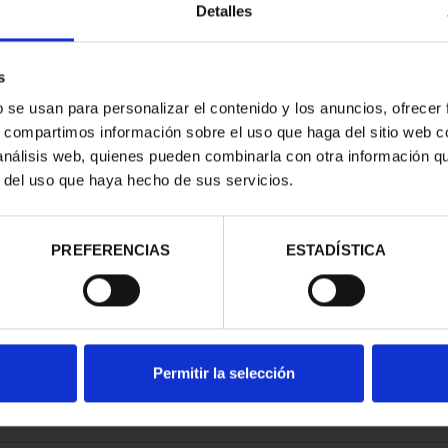
Detalles
s
b se usan para personalizar el contenido y los anuncios, ofrecer
s, compartimos información sobre el uso que haga del sitio web 
E CITIES III -
 análisis web, quienes pueden combinarla con otra información q
O DE ...
r del uso que haya hecho de sus servicios.
.00
PREFERENCIAS
ESTADÍSTICA
Permitir la selección