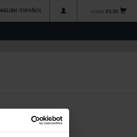
NGLISH
/
€0.00
0
ITEMS