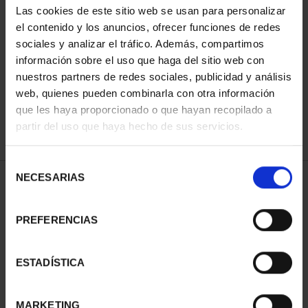
Las cookies de este sitio web se usan para personalizar
el contenido y los anuncios, ofrecer funciones de redes
sociales y analizar el tráfico. Además, compartimos
SORT BY:
información sobre el uso que haga del sitio web con
nuestros partners de redes sociales, publicidad y análisis
web, quienes pueden combinarla con otra información
que les haya proporcionado o que hayan recopilado a
REFINE
partir del uso que haya hecho de sus servicios.
Selección
NECESARIAS
de
1 Products found
consentimiento
PREFERENCIAS
ESTADÍSTICA
MARKETING