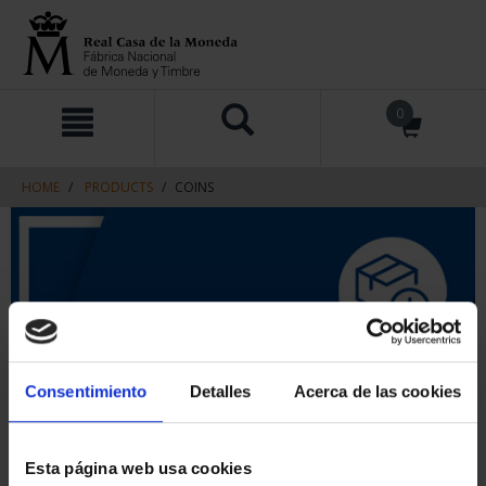
Skip
Skip
0
to
to
content
navigation
menu
HOME
PRODUCTS
COINS
Consentimiento
Detalles
Acerca de las cookies
Esta página web usa cookies