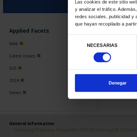
Las cookies de este sitio we
y analizar el tráfico. Ademá
0 Products found
redes sociales, publicidad y
que hayan recopilado a parti
Applied Facets
Selección
Web
NECESARIAS
de
consentimiento
Latest Issues
925
2024
Denegar
Series
General Information
Contacto
|
Preguntas Frequentes (FAQs)
|
Aviso Legal
|
Condicio