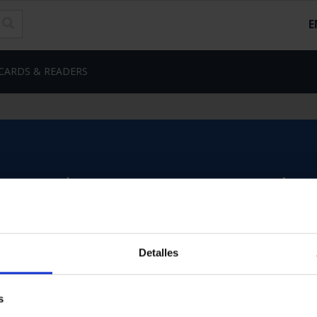
E
CARDS & READERS
Detalles
s