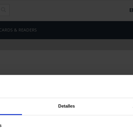
E
CARDS & READERS
Detalles
s