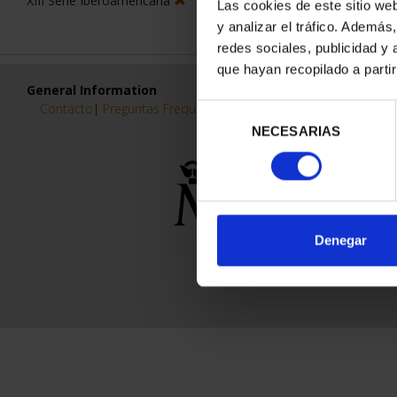
XIII Serie Iberoamericana
Las cookies de este sitio we
y analizar el tráfico. Ademá
redes sociales, publicidad y
que hayan recopilado a parti
General Information
Contacto
|
Preguntas Frequentes (FAQs)
|
Aviso Legal
|
Condicio
Selección
NECESARIAS
de
consentimiento
Denegar