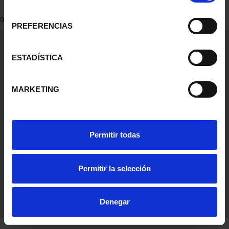
consentimiento
0 Products found
PREFERENCIAS
General Information
Contacto
ESTADÍSTICA
Preguntas Frequentes (FAQs)
Aviso Legal
MARKETING
Condiciones Legales
Ayuda
Permitir todas
Permitir la selección
Denegar