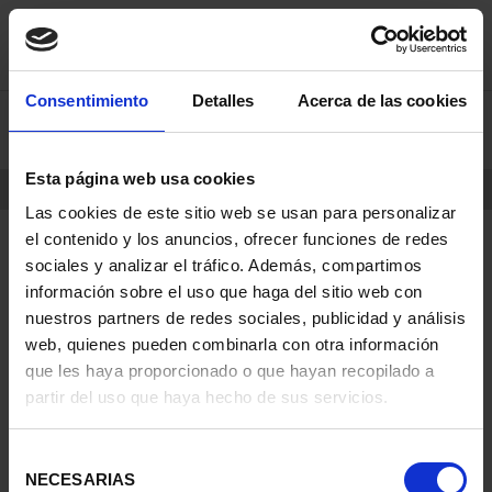
Skip
Skip
Consentimiento
Detalles
Acerca de las cookies
0
to
to
content
navigation
menu
Esta página web usa cookies
HOME
PRODUCTS
COINS
Las cookies de este sitio web se usan para personalizar
el contenido y los anuncios, ofrecer funciones de redes
sociales y analizar el tráfico. Además, compartimos
información sobre el uso que haga del sitio web con
nuestros partners de redes sociales, publicidad y análisis
web, quienes pueden combinarla con otra información
que les haya proporcionado o que hayan recopilado a
partir del uso que haya hecho de sus servicios.
Selección
NECESARIAS
de