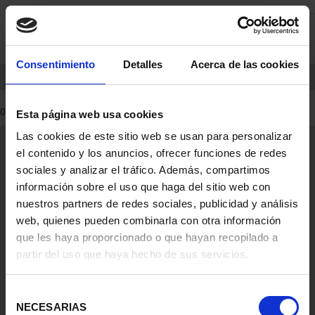
Skip
Skip
0
to
to
content
navigation
Consentimiento
Detalles
Acerca de las cookies
menu
HOME
PRODUCTS
COINS
Esta página web usa cookies
0 Products found
Las cookies de este sitio web se usan para personalizar
el contenido y los anuncios, ofrecer funciones de redes
General Information
sociales y analizar el tráfico. Además, compartimos
Contacto
información sobre el uso que haga del sitio web con
Preguntas Frequentes (FAQs)
nuestros partners de redes sociales, publicidad y análisis
Aviso Legal
web, quienes pueden combinarla con otra información
Condiciones Legales
que les haya proporcionado o que hayan recopilado a
partir del uso que haya hecho de sus servicios.
Ayuda
Selección
NECESARIAS
de