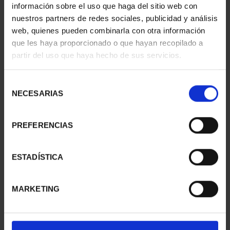
información sobre el uso que haga del sitio web con
nuestros partners de redes sociales, publicidad y análisis
web, quienes pueden combinarla con otra información
que les haya proporcionado o que hayan recopilado a
partir del uso que haya hecho de sus servicios.
WORLD HERITAGE
WORLD HERITAGE
CITIES III - UBEDA
CITIES III - SANTIAGO DE
€73.00
...
Selección
€73.00
NECESARIAS
de
consentimiento
PREFERENCIAS
ESTADÍSTICA
MARKETING