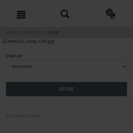
Skip
Skip
0
to
to
content
navigation
menu
HOME
PRODUCTS
COINS
SORT BY:
REFINE
5 Products found