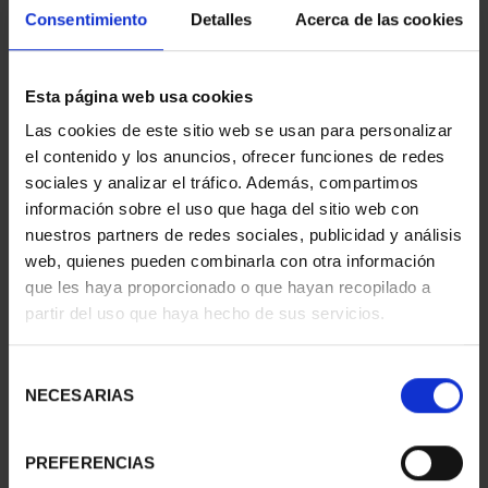
Consentimiento
Detalles
Acerca de las cookies
SPANISH CAPITALS -
WORLD HERITAGE
Esta página web usa cookies
ALICANTE
CITIES III - TARRAGONA
Las cookies de este sitio web se usan para personalizar
€73.00
€73.00
el contenido y los anuncios, ofrecer funciones de redes
sociales y analizar el tráfico. Además, compartimos
información sobre el uso que haga del sitio web con
nuestros partners de redes sociales, publicidad y análisis
web, quienes pueden combinarla con otra información
que les haya proporcionado o que hayan recopilado a
partir del uso que haya hecho de sus servicios.
Selección
NECESARIAS
de
consentimiento
PREFERENCIAS
WORLD HERITAGE
WORLD HERITAGE