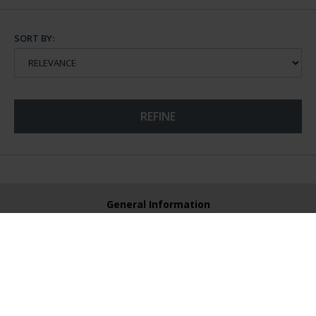
SORT BY:
REFINE
General Information
Contacto
Preguntas Frequentes (FAQs)
Aviso Legal
Condiciones Legales