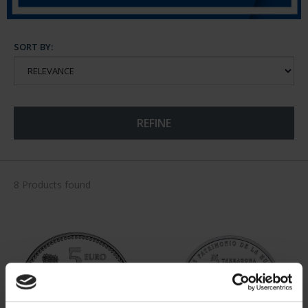
SORT BY:
REFINE
8 Products found