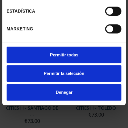
CITIES III - SEGOVIA
CITIES III - UBEDA
€73.00
€73.00
ESTADÍSTICA
MARKETING
Permitir todas
Permitir la selección
Denegar
WORLD HERITAGE
WORLD HERITAGE
CITIES III - SANTIAGO DE
CITIES III - TOLEDO
...
€73.00
€73.00