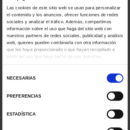
Las cookies de este sitio web se usan para personalizar
el contenido y los anuncios, ofrecer funciones de redes
SORT BY:
sociales y analizar el tráfico. Además, compartimos
información sobre el uso que haga del sitio web con
nuestros partners de redes sociales, publicidad y análisis
web, quienes pueden combinarla con otra información
que les haya proporcionado o que hayan recopilado a
REFINE
partir del uso que haya hecho de sus servicios.
Selección
1 Products found
NECESARIAS
de
consentimiento
PREFERENCIAS
ESTADÍSTICA