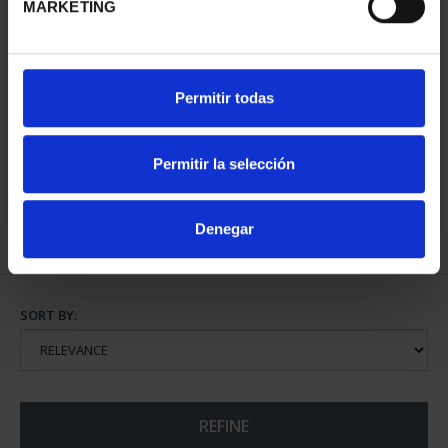
MARKETING
WORLD HERITAGE
Permitir todas
CITIES - ALCALÁ DE
HENARE...
€73.00
Permitir la selección
Denegar
SORT BY:
REFINE