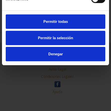
REFINE
Permitir todas
Permitir la selección
General Information
Denegar
Contacto
Preguntas Frequentes (FAQs)
Aviso Legal
Condiciones Legales
Ayuda