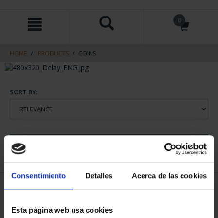
Skip
Skip
0
to
to
content
navigation
menu
HOME
PRODUCTS
COINS
SORT BY:
REFINE
Consentimiento
Detalles
Acerca de las cookies
1 Products found
Esta página web usa cookies