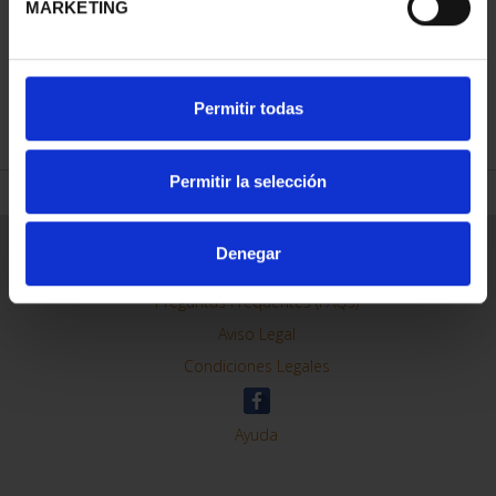
MARKETING
REFINE
Permitir todas
Permitir la selección
General Information
Denegar
Contacto
Preguntas Frequentes (FAQs)
Aviso Legal
Condiciones Legales
Ayuda