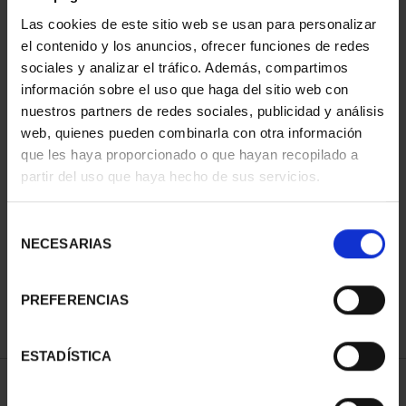
Las cookies de este sitio web se usan para personalizar
el contenido y los anuncios, ofrecer funciones de redes
sociales y analizar el tráfico. Además, compartimos
información sobre el uso que haga del sitio web con
nuestros partners de redes sociales, publicidad y análisis
web, quienes pueden combinarla con otra información
que les haya proporcionado o que hayan recopilado a
partir del uso que haya hecho de sus servicios.
NATIONAL HERITAGE II -
WORLD HERITAGE
ROYAL PALACE OF M...
CITIES - ALCALÁ DE
€73.00
HENARE...
Selección
€73.00
NECESARIAS
de
consentimiento
PREFERENCIAS
ESTADÍSTICA
SORT BY: