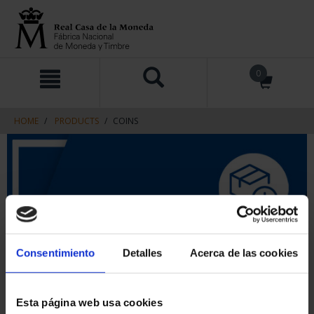
Skip
Skip
0
to
to
content
navigation
menu
HOME
PRODUCTS
COINS
Consentimiento
Detalles
Acerca de las cookies
Esta página web usa cookies