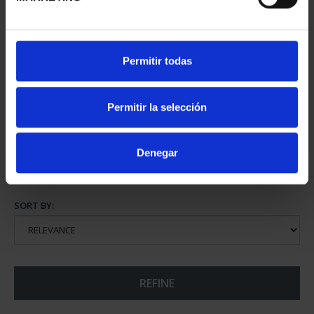
NATIONAL HERITAGE I -
SPANISH CAPITALS -
Permitir todas
EL ESCORIAL
FULL SET
€73.00
€3,796.00
Permitir la selección
Denegar
SORT BY:
REFINE