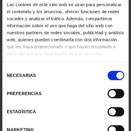
Las cookies de este sitio web se usan para personalizar
el contenido y los anuncios, ofrecer funciones de redes
sociales y analizar el tráfico. Además, compartimos
SORT BY:
información sobre el uso que haga del sitio web con
nuestros partners de redes sociales, publicidad y análisis
web, quienes pueden combinarla con otra información
que les haya proporcionado o que hayan recopilado a
REFINE
partir del uso que haya hecho de sus servicios.
Selección
NECESARIAS
de
2 Products found
consentimiento
PREFERENCIAS
ESTADÍSTICA
MARKETING