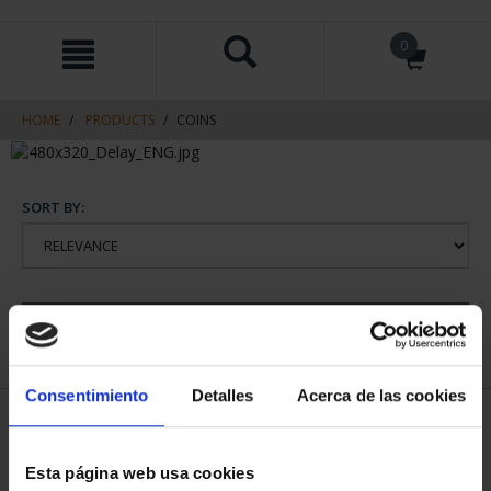
Skip
Skip
0
to
to
content
navigation
menu
HOME
PRODUCTS
COINS
SORT BY:
REFINE
Consentimiento
Detalles
Acerca de las cookies
2 Products found
Esta página web usa cookies