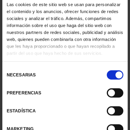
Las cookies de este sitio web se usan para personalizar
el contenido y los anuncios, ofrecer funciones de redes
sociales y analizar el tráfico. Además, compartimos
información sobre el uso que haga del sitio web con
nuestros partners de redes sociales, publicidad y análisis
web, quienes pueden combinarla con otra información
que les haya proporcionado o que hayan recopilado a
partir del uso que haya hecho de sus servicios.
NATIONAL HERITAGE I -
SPANISH CAPITALS -
EL ESCORIAL
FULL SET
Selección
€73.00
€3,796.00
NECESARIAS
de
consentimiento
PREFERENCIAS
ESTADÍSTICA
SORT BY:
MARKETING