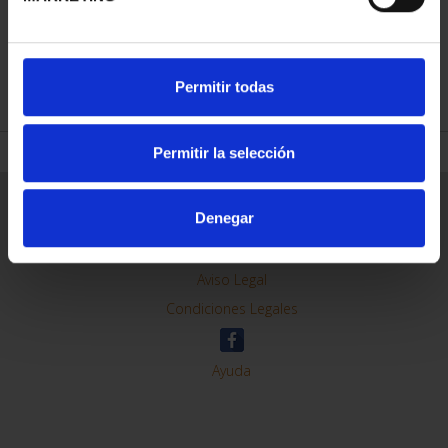
REFINE
Permitir todas
Permitir la selección
General Information
Denegar
Contacto
Preguntas Frequentes (FAQs)
Aviso Legal
Condiciones Legales
Ayuda