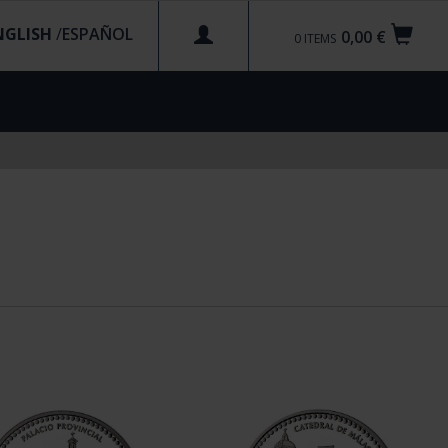
NGLISH
/
0,00 €
0
ITEMS