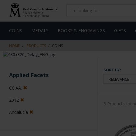
Skip
Skip
to
to
content
navigation
menu
COINS
MEDALS
BOOKS & ENGRAVINGS
GIFTS
HOME
PRODUCTS
COINS
SORT BY:
Applied Facets
CC.AA.
2012
5 Products foun
Andalucía