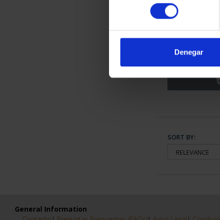
consentimiento
SPANISH 
SEV
Denegar
€7
SORT BY:
General Information
Contacto
|
Preguntas Frequentes (FAQs)
|
Aviso Legal
|
Condicio