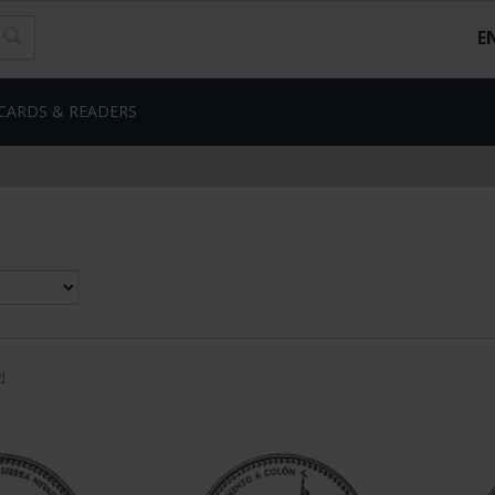
E
CARDS & READERS
d