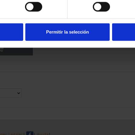
CAPITALS -
ILLA
Permitir la selección
3.00
nes Legales
|
|
Ayuda
|