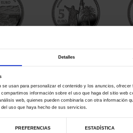
APITALS -
SPANISH CAPITALS -
SPA
NADA
HUELVA
Detalles
.00
€73.00
s
b se usan para personalizar el contenido y los anuncios, ofrecer
s, compartimos información sobre el uso que haga del sitio web 
 análisis web, quienes pueden combinarla con otra información q
r del uso que haya hecho de sus servicios.
PREFERENCIAS
ESTADÍSTICA