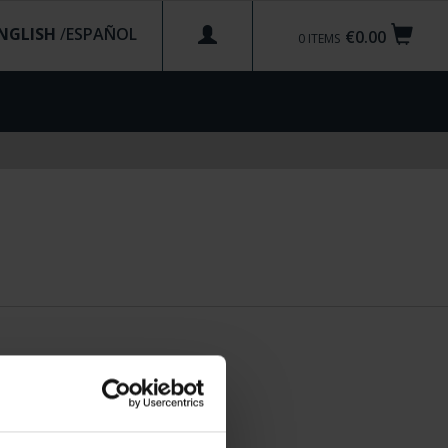
NGLISH
/
€0.00
0
ITEMS