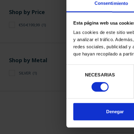
Consentimiento
Shop by Price
Esta página web usa cookie
€50-€199,99
(1)
Las cookies de este sitio we
y analizar el tráfico. Ademá
SPANISH C
redes sociales, publicidad y
ALIC
que hayan recopilado a parti
€73
Shop by Metal
Selección
SILVER
(1)
NECESARIAS
de
consentimiento
SORT BY:
Denegar