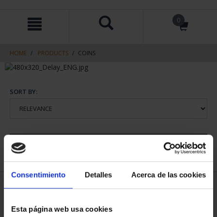
Skip
Skip
0
to
to
content
navigation
menu
HOME
PRODUCTS
COINS
SORT BY:
REFINE
Consentimiento
Detalles
Acerca de las cookies
1 Products found
Esta página web usa cookies