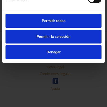
REFINE
Permitir todas
Permitir la selección
General Information
Denegar
Contacto
Preguntas Frequentes (FAQs)
Aviso Legal
Condiciones Legales
Ayuda