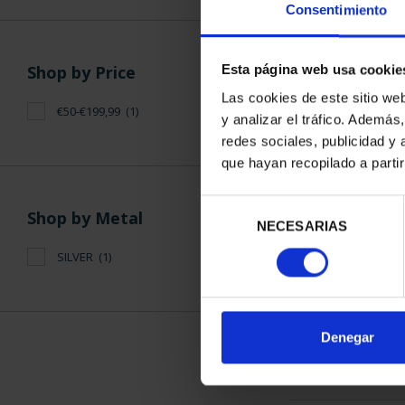
Consentimiento
Shop by Price
Esta página web usa cookie
Las cookies de este sitio we
€50-€199,99
(1)
y analizar el tráfico. Ademá
WORLD HERITAG
redes sociales, publicidad y
TOL
que hayan recopilado a parti
€73
Selección
Shop by Metal
NECESARIAS
de
consentimiento
SILVER
(1)
SORT BY:
Denegar