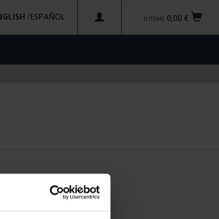
NGLISH
/
0,00 €
0
ITEMS