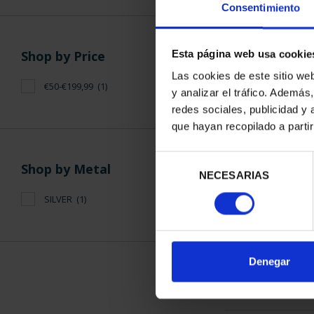
Consentimiento
Shop by Price
Esta página web usa cookie
Las cookies de este sitio we
€50-€199,99
(1)
y analizar el tráfico. Ademá
WORLD HERITAG
redes sociales, publicidad y
TARR
que hayan recopilado a parti
€73
Selección
Shop by Metal
NECESARIAS
de
consentimiento
SILVER
(1)
SORT BY:
Denegar