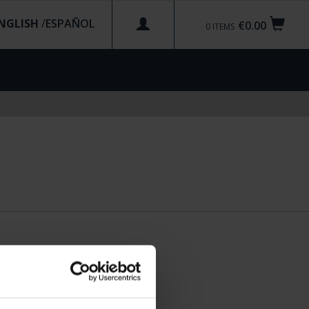
NGLISH
/
€0.00
0
ITEMS