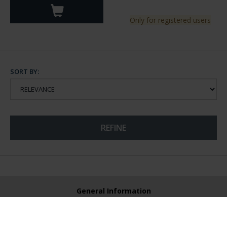
Only for registered users
SORT BY:
REFINE
General Information
Contacto
Preguntas Frequentes (FAQs)