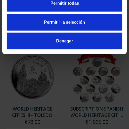
Permitir todas
CITIES III - SEGOVIA
CITIES III - SANTIAGO DE
€73.00
...
€73.00
Permitir la selección
Denegar
WORLD HERITAGE
SUBSCRIPTION SPANISH
CITIES III - TOLEDO
WORLD HERITAGE CITI...
€73.00
€1,095.00