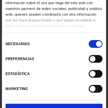
información sobre el uso que haga del sitio web con
nuestros partners de redes sociales, publicidad y análisis
web, quienes pueden combinarla con otra información
SPANISH CAPITALS -
WORLD HERITAGE
que les haya proporcionado o que hayan recopilado a
ALICANTE
CITIES III - TARRAGONA
partir del uso que haya hecho de sus servicios.
€73.00
€73.00
Selección
NECESARIAS
de
consentimiento
PREFERENCIAS
ESTADÍSTICA
MARKETING
WORLD HERITAGE
WORLD HERITAGE