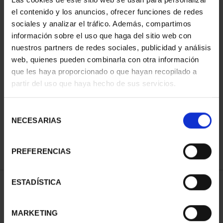
el contenido y los anuncios, ofrecer funciones de redes
sociales y analizar el tráfico. Además, compartimos
información sobre el uso que haga del sitio web con
nuestros partners de redes sociales, publicidad y análisis
web, quienes pueden combinarla con otra información
que les haya proporcionado o que hayan recopilado a
partir del uso que haya hecho de sus servicios.
SUBSCRIPTION SPANISH
Selección
WORLD HERITAGE CITI...
NECESARIAS
€1,095.00
de
consentimiento
Only for registered users
PREFERENCIAS
ESTADÍSTICA
SORT BY:
MARKETING