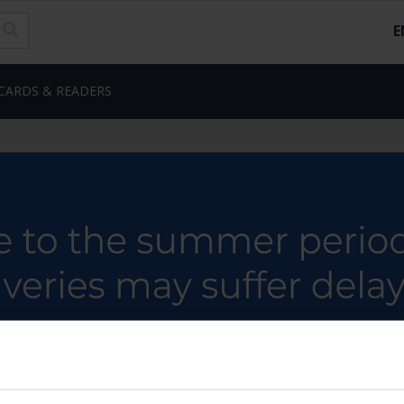
E
CARDS & READERS