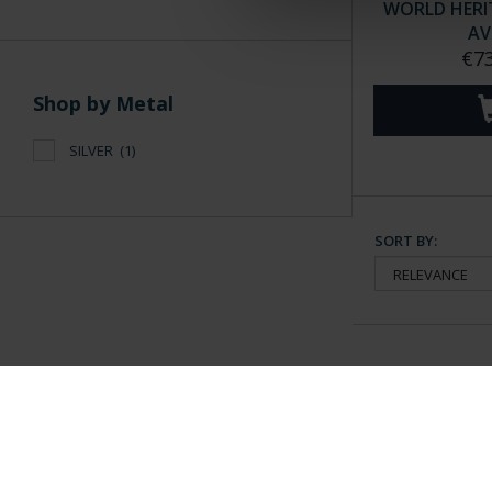
WORLD HERIT
AV
€73
Shop by Metal
SILVER
(1)
SORT BY:
General Information
Contacto
|
Preguntas Frequentes (FAQs)
|
Aviso Legal
|
Condicio