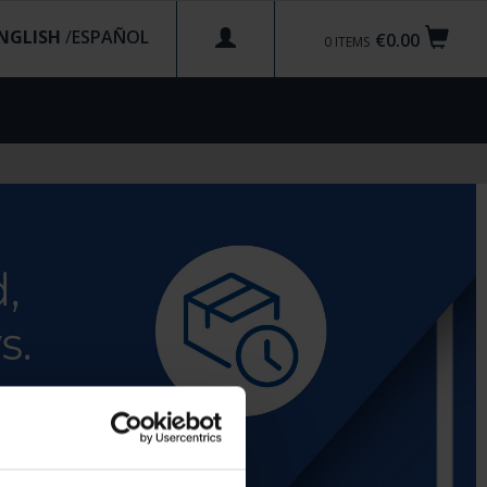
NGLISH
/
€0.00
0
ITEMS