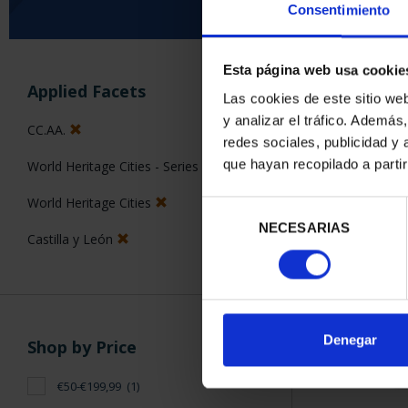
Consentimiento
Esta página web usa cookie
SORT BY:
Applied Facets
Las cookies de este sitio we
y analizar el tráfico. Ademá
CC.AA.
redes sociales, publicidad y
que hayan recopilado a parti
World Heritage Cities - Series I
1 Products foun
World Heritage Cities
Selección
NECESARIAS
de
Castilla y León
consentimiento
Denegar
Shop by Price
€50-€199,99
(1)