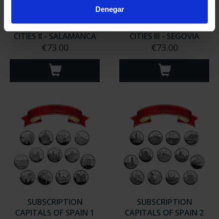
Denegar
WORLD HERITAGE
WORLD HERITAGE
CITIES II - SALAMANCA
CITIES III - SEGOVIA
€73.00
€73.00