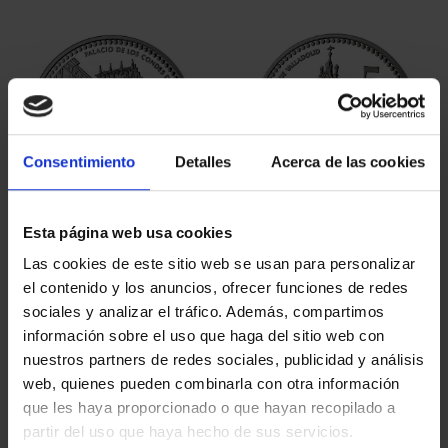
Consentimiento
Detalles
Acerca de las cookies
Esta página web usa cookies
Las cookies de este sitio web se usan para personalizar
SPANISH CAPITALS -
SPANISH CAPITALS -
el contenido y los anuncios, ofrecer funciones de redes
SORIA
VALLADOLID
€73.00
€73.00
sociales y analizar el tráfico. Además, compartimos
información sobre el uso que haga del sitio web con
nuestros partners de redes sociales, publicidad y análisis
web, quienes pueden combinarla con otra información
que les haya proporcionado o que hayan recopilado a
partir del uso que haya hecho de sus servicios.