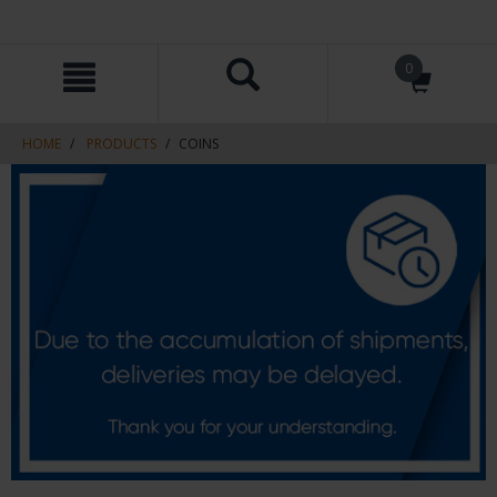
Skip
Skip
0
to
to
content
navigation
menu
HOME
PRODUCTS
COINS