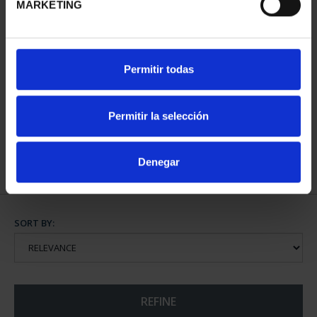
MARKETING
2 EURO PROOF WORLD
BURGOS CATHEDRAL
Permitir todas
HERITAGE 2023
(2021) SILVER COIN
CACERES
€140.00
€23.00
Permitir la selección
Denegar
SORT BY:
REFINE