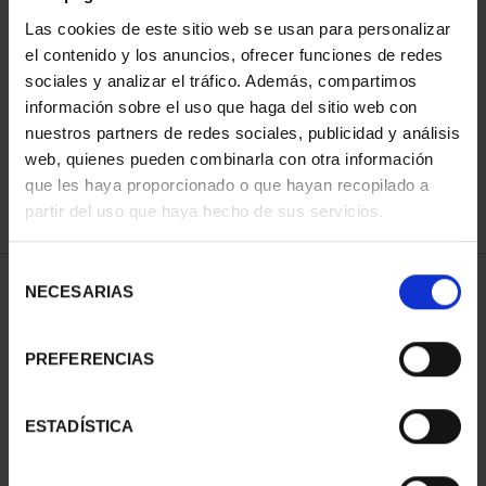
Las cookies de este sitio web se usan para personalizar
el contenido y los anuncios, ofrecer funciones de redes
SORT BY:
sociales y analizar el tráfico. Además, compartimos
información sobre el uso que haga del sitio web con
nuestros partners de redes sociales, publicidad y análisis
web, quienes pueden combinarla con otra información
que les haya proporcionado o que hayan recopilado a
REFINE
partir del uso que haya hecho de sus servicios.
Selección
2 Products found
NECESARIAS
de
consentimiento
PREFERENCIAS
ESTADÍSTICA