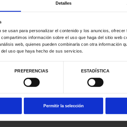
Detalles
s
b se usan para personalizar el contenido y los anuncios, ofrecer
s, compartimos información sobre el uso que haga del sitio web 
ITALS - FULL
 análisis web, quienes pueden combinarla con otra información q
ET
r del uso que haya hecho de sus servicios.
96.00
PREFERENCIAS
ESTADÍSTICA
Permitir la selección