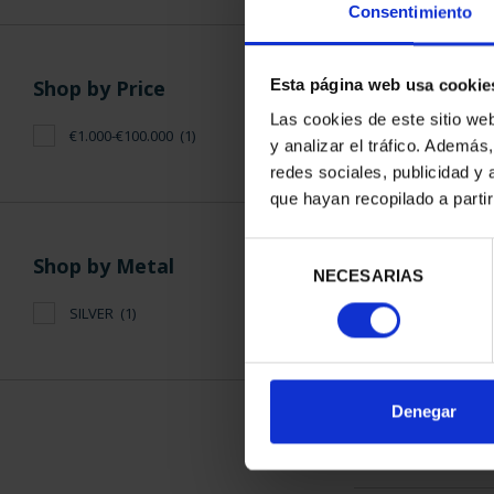
Consentimiento
Shop by Price
Esta página web usa cookie
Las cookies de este sitio we
€1.000-€100.000
(1)
y analizar el tráfico. Ademá
SPANISH CAP
redes sociales, publicidad y
S
que hayan recopilado a parti
€3,7
Selección
Shop by Metal
NECESARIAS
de
consentimiento
SILVER
(1)
SORT BY:
Denegar