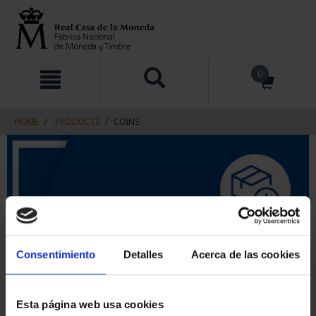
Skip
Skip
0
to
to
content
navigation
menu
HOME
PRODUCTS
COINS
Consentimiento
Detalles
Acerca de las cookies
Esta página web usa cookies