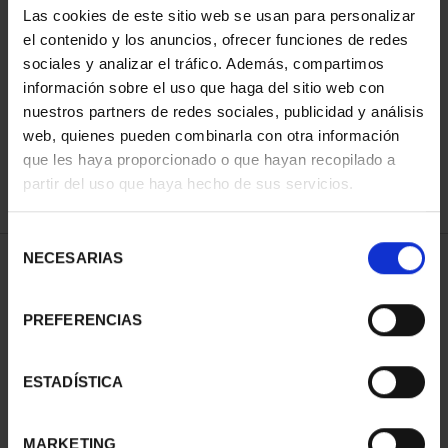
Las cookies de este sitio web se usan para personalizar
el contenido y los anuncios, ofrecer funciones de redes
sociales y analizar el tráfico. Además, compartimos
SORT BY:
información sobre el uso que haga del sitio web con
nuestros partners de redes sociales, publicidad y análisis
web, quienes pueden combinarla con otra información
que les haya proporcionado o que hayan recopilado a
REFINE
partir del uso que haya hecho de sus servicios.
Selección
NECESARIAS
de
1 Products found
consentimiento
PREFERENCIAS
ESTADÍSTICA
MARKETING