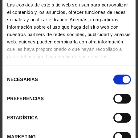
Las cookies de este sitio web se usan para personalizar
el contenido y los anuncios, ofrecer funciones de redes
sociales y analizar el tráfico. Además, compartimos
SORT BY:
información sobre el uso que haga del sitio web con
nuestros partners de redes sociales, publicidad y análisis
web, quienes pueden combinarla con otra información
que les haya proporcionado o que hayan recopilado a
REFINE
partir del uso que haya hecho de sus servicios.
Selección
NECESARIAS
de
1 Products found
consentimiento
PREFERENCIAS
ESTADÍSTICA
MARKETING