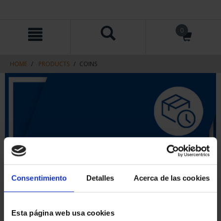
Skip
Skip
0
to
to
content
navigation
menu
HOME
PRODUCTS
COINS
Consentimiento
Detalles
Acerca de las cookies
Esta página web usa cookies