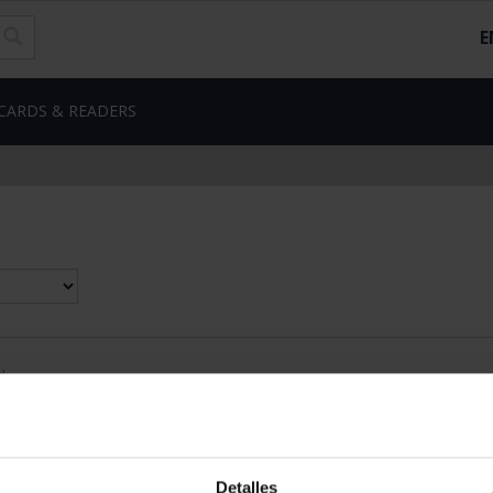
E
CARDS & READERS
d
Detalles