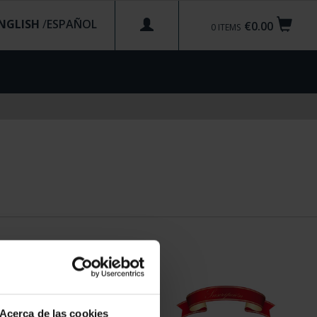
NGLISH
/
€0.00
0
ITEMS
Acerca de las cookies