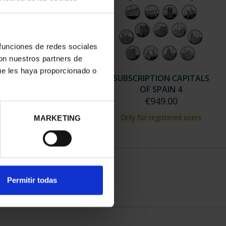
 funciones de redes sociales
con nuestros partners de
ue les haya proporcionado o
SCRIPTION CAPITALS
SUBSCRIPTION CAPITALS
OF SPAIN 3
OF SPAIN 4
€949.00
€949.00
ly for registered users
Only for registered users
MARKETING
Permitir todas