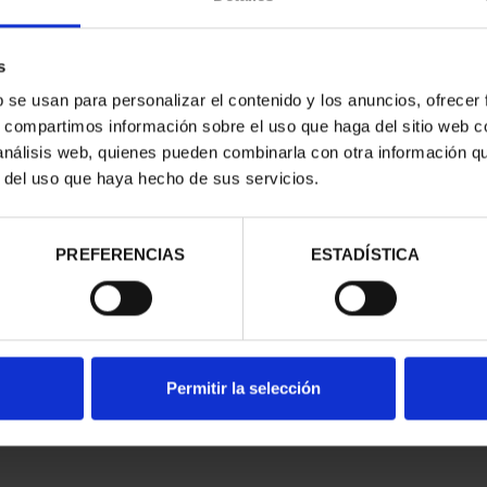
s
b se usan para personalizar el contenido y los anuncios, ofrecer
s, compartimos información sobre el uso que haga del sitio web 
 análisis web, quienes pueden combinarla con otra información q
ON CAPITALS
SUBSCRIPTION CAPITALS
SUB
r del uso que haya hecho de sus servicios.
AIN 1
OF SPAIN 2
9.00
€949.00
istered users
Only for registered users
On
PREFERENCIAS
ESTADÍSTICA
Permitir la selección