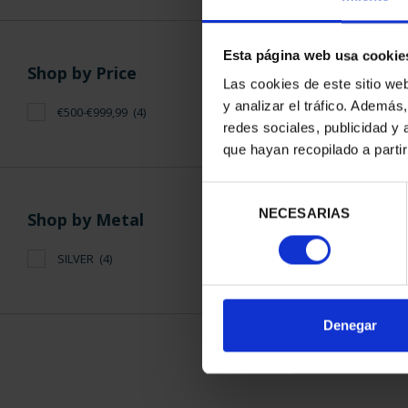
Esta página web usa cookie
Shop by Price
Las cookies de este sitio we
y analizar el tráfico. Ademá
€500-€999,99
(4)
redes sociales, publicidad y
SUBSCRIPTI
que hayan recopilado a parti
OF SP
€94
Selección
Only for reg
NECESARIAS
de
Shop by Metal
consentimiento
SILVER
(4)
SORT BY:
Denegar